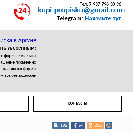
Тел. 7-937-796-30-96
kupi.propisku@gmail.com
Telegram:
Нажмите тут
иска в Аргуне
ыть уверенным:
се формы легальны
лашение письменно
с полагаются фирмы
м все без задержек
КОНТАКТЫ
182
54
296